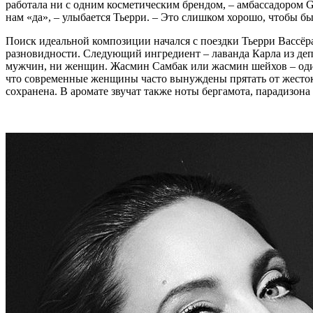
работала ни с одним косметическим брендом, – амбассадором G
нам «да», – улыбается Тьерри. – Это слишком хорошо, чтобы бы
Поиск идеальной композиции начался с поездки Тьерри Вассёр
разновидности. Следующий ингредиент – лаванда Карла из де
мужчин, ни женщин. Жасмин Самбак или жасмин шейхов – один
что современные женщины часто вынуждены прятать от жестоко
сохранена. В аромате звучат также ноты бергамота, парадизона