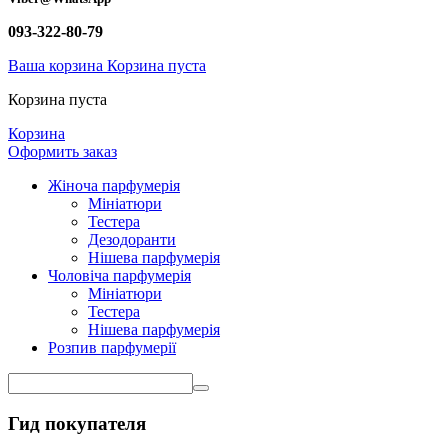
093-322-80-79
Ваша корзина
Корзина пуста
Корзина пуста
Корзина
Оформить заказ
Жіноча парфумерія
Мініатюри
Тестера
Дезодоранти
Нішева парфумерія
Чоловіча парфумерія
Мініатюри
Тестера
Нішева парфумерія
Розпив парфумерії
Гид покупателя