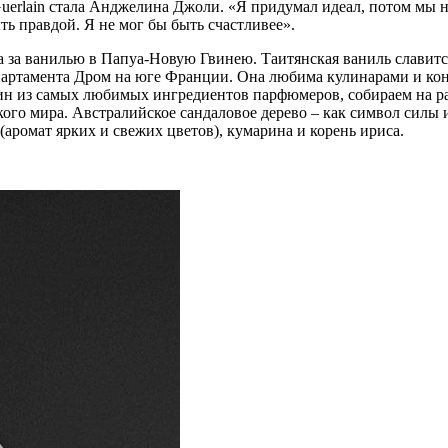
uerlain стала Анджелина Джоли. «Я придумал идеал, потом мы н
ть правдой. Я не мог бы быть счастливее».
а за ванилью в Папуа-Новую Гвинею. Таитянская ваниль славит
партамента Дром на юге Франции. Она любима кулинарами и кон
 из самых любимых ингредиентов парфюмеров, собираем на расс
го мира. Австралийское сандаловое дерево – как символ силы и
 (аромат ярких и свежих цветов), кумарина и корень ириса.