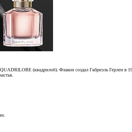
е QUADRILOBE (квадрилоб). Флакон создал Габриэль Герлен в 19
астья.
ин.