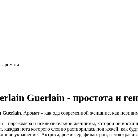
ь аромата
lain Guerlain - простота и ге
 Guerlain
. Аромат – как ода современной женщине, как невидим
ей – парфюмера и исключительной женщины, которой он восхища
, каждая нота которого словно растворилась под кожей, как буд
ошное украшение. Актриса, режиссер, филантроп, самая красива