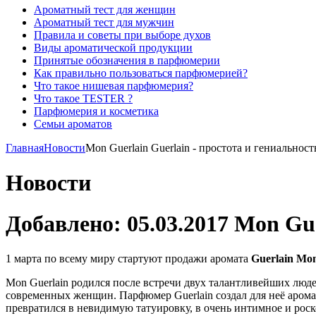
Ароматный тест для женщин
Ароматный тест для мужчин
Правила и советы при выборе духов
Виды ароматической продукции
Принятые обозначения в парфюмерии
Как правильно пользоваться парфюмерией?
Что такое нишевая парфюмерия?
Что такое TESTER ?
Парфюмерия и косметика
Семьи ароматов
Главная
Новости
Mon Guerlain Guerlain - простота и гениальност
Новости
Добавлено: 05.03.2017
Mon Guer
1 марта по всему миру стартуют продажи аромата
Guerlain Mon
Mon Guerlain родился после встречи двух талантливейших люд
современных женщин. Парфюмер Guerlain создал для неё аромат
превратился в невидимую татуировку, в очень интимное и роск