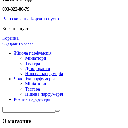
093-322-80-79
Ваша корзина
Корзина пуста
Корзина пуста
Корзина
Оформить заказ
Жіноча парфумерія
Мініатюри
Тестера
Дезодоранти
Нішева парфумерія
Чоловіча парфумерія
Мініатюри
Тестера
Нішева парфумерія
Розпив парфумерії
О магазине