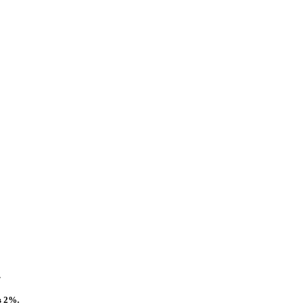
.
в 2%.