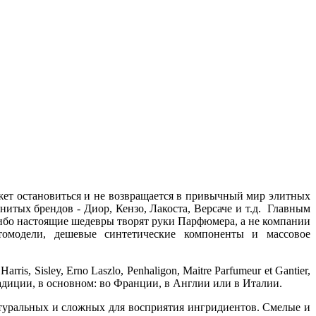
ожет остановиться и не возвращается в привычный мир элитных
ых брендов - Диор, Кензо, Лакоста, Версаче и т.д. Главным
 ибо настоящие шедевры творят руки Парфюмера, а не компании
отомодели, дешевые синтетические компоненты и массовое
ris, Sisley, Erno Laszlo, Penhaligon, Maitre Parfumeur et Gantier,
радиции, в основном: во Франции, в Англии или в Италии.
атуральных и сложных для восприятия ингридиентов. Смелые и