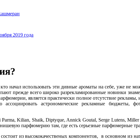
 кашмеран
ября 2019 года
ия?
 кто начал использовать эти дивные ароматы на себе, уже не м
ают прежде всего широко разрекламированные новинки знаменит
парфюмерии, является практически полное отсутствие рекламы,
ожно ассоциировать астрономические рекламные бюджеты, ф
, Kilian, Shaik, Diptyque, Annick Goutal, Serge Lutens, Miller Har
ают нишевую парфюмерию там, где есть серьезные парфюмерные т
и состоит из высококачественых компонентов, в основном из н