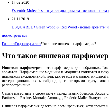
17.02.2020
Escentric Molecules выпустят два аромата - основная нота
21.11.2019
DSQUARED² Green Wood & Red Wood - новые ароматы но
посмотреть все
Главная
Гид покупателя
Что такое нишевая парфюмерия?
Что такое нишевая парфюмер
Нишевая парфюмерия
- это парфюмерия для избранных. Тот,
ароматов. Парфюмерные модники и модницы гоняются и покуп
признаком эксклюзивной, или, как ее еще называют, нишевой 
интер­нацио­наль­ных мега­брендов, с которыми сразу м
распространение.
Самые известные в своем кругу селективных брендов: Acqua di Parma
Parfums de Rosine, Montale, Amouage, Frederic Malle. Выпуск
Нишевая парфюмерия далеко не всем нравиться, хотя аромат 