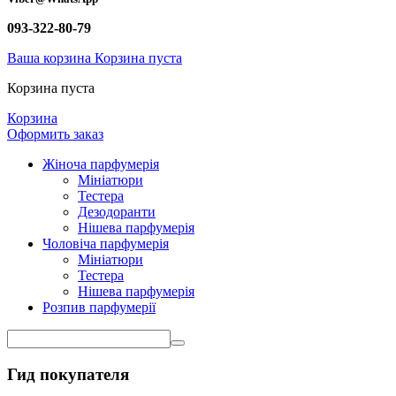
093-322-80-79
Ваша корзина
Корзина пуста
Корзина пуста
Корзина
Оформить заказ
Жіноча парфумерія
Мініатюри
Тестера
Дезодоранти
Нішева парфумерія
Чоловіча парфумерія
Мініатюри
Тестера
Нішева парфумерія
Розпив парфумерії
Гид покупателя