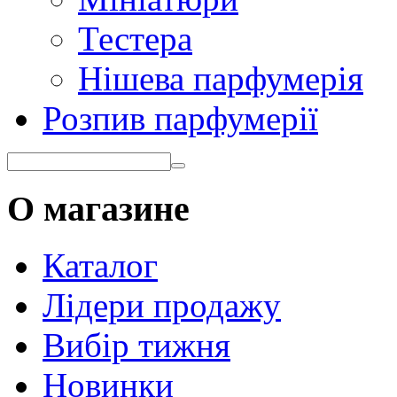
Тестера
Нішева парфумерія
Розпив парфумерії
О магазине
Каталог
Лідери продажу
Вибір тижня
Новинки