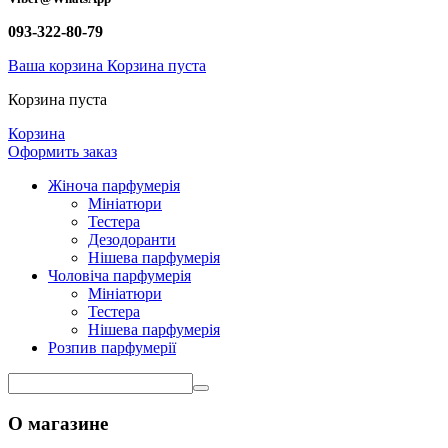
093-322-80-79
Ваша корзина
Корзина пуста
Корзина пуста
Корзина
Оформить заказ
Жіноча парфумерія
Мініатюри
Тестера
Дезодоранти
Нішева парфумерія
Чоловіча парфумерія
Мініатюри
Тестера
Нішева парфумерія
Розпив парфумерії
О магазине