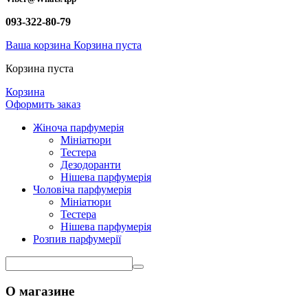
093-322-80-79
Ваша корзина
Корзина пуста
Корзина пуста
Корзина
Оформить заказ
Жіноча парфумерія
Мініатюри
Тестера
Дезодоранти
Нішева парфумерія
Чоловіча парфумерія
Мініатюри
Тестера
Нішева парфумерія
Розпив парфумерії
О магазине