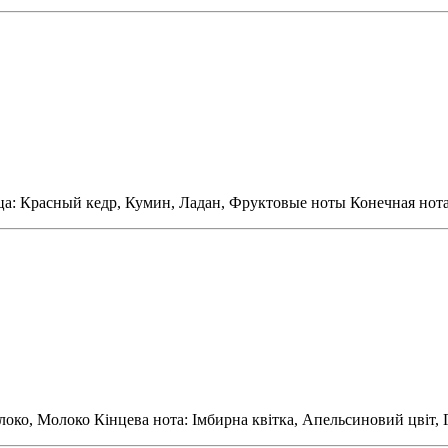
: Красный кедр, Кумин, Ладан, Фруктовые ноты Конечная нота: I
око, Молоко Кінцева нота: Імбирна квітка, Апельсиновий цвіт, Г