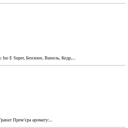
so E Super, Бензоин, Ваниль, Кедр,...
ранат Прем’єра аромату:...