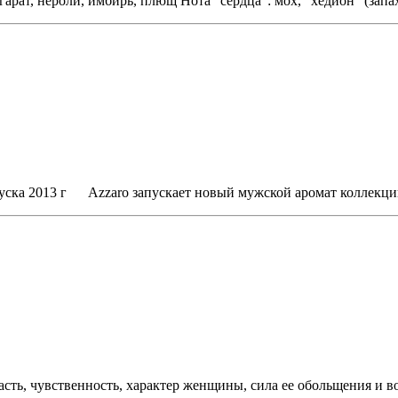
арат, нероли, имбирь, плющ Нота "сердца": мох, "хедион" (запа
уска 2013 г Azzaro запускает новый мужской аромат коллекции
асть, чувственность, характер женщины, сила ее обольщения и в