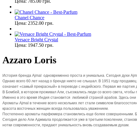
Цена:
785.00
грн.
Chanel Chance
Цена:
2352.00
грн.
Versace Bright Crystal
Цена:
1947.50
грн.
Azzaro Loris
История бренда Ajmal одновременно проста и уникальна. Сегодня духи Aj
Однако всего 60 лет назад о бренде никто не слышал. В 1951 году продаве
означает «самый прекрасный» в переводе с индийского. Первая же партия 
В Бомбей, в котором проживал Али, съезжались люди со всего света, чтобы 
Именно в это время Индия становится любимой страной арабов. Здесь они 
Ароматы Ajmal в течение всего нескольких лет стали символом благосостоян
красота восточных женщин всегда пользовалась уважением.
Постепенно ароматы парфюмера становились еще более совершенными. Был
Сегодня дело Али Аджмала продолжается уже в третьем поколении, станов
нотки современности, придают уникальность вновь создаваемым духам.