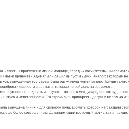
mal известны практически любой моднице, перед их восхитительным аромато
ц из лавки пряностей Аджмал Али решил выпустить духи, аналогов которым не 
духов, выпущенная торговцем, была раскуплена моментально. Причин такого 
приобрести пряности и ароматы, которые по сей день на вес золота.
могли успешно продавать и покупать товары, а международное сотрудничество
ия, вкуса и женственности. Его стремились приобрести девушки не только из 
а выпущена линия и для сильного пола, ароматы которой награждали свои
ясь еще более совершенным. Доминирующий восточный мотив, как и прежде, н