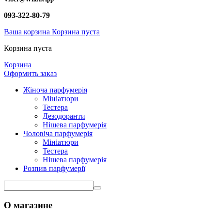
093-322-80-79
Ваша корзина
Корзина пуста
Корзина пуста
Корзина
Оформить заказ
Жіноча парфумерія
Мініатюри
Тестера
Дезодоранти
Нішева парфумерія
Чоловіча парфумерія
Мініатюри
Тестера
Нішева парфумерія
Розпив парфумерії
О магазине