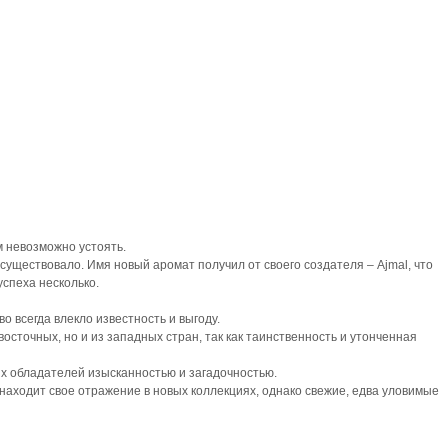
м невозможно устоять.
существовало. Имя новый аромат получил от своего создателя – Ajmal, что
успеха несколько.
 всегда влекло известность и выгоду.
восточных, но и из западных стран, так как таинственность и утонченная
х обладателей изысканностью и загадочностью.
аходит свое отражение в новых коллекциях, однако свежие, едва уловимые