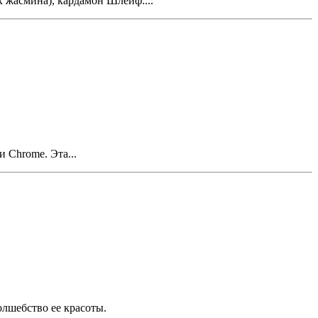
х жасмина), кардамон Шлейф:...
 Chrome. Эта...
олшебство ее красоты.