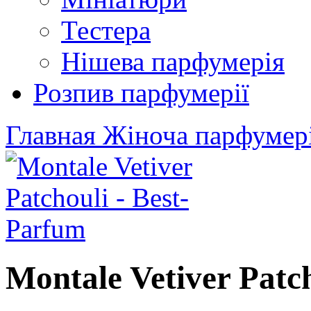
Тестера
Нішева парфумерія
Розпив парфумерії
Главная
Жіноча парфумер
Montale Vetiver Patc