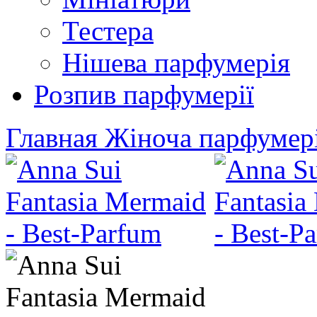
Тестера
Нішева парфумерія
Розпив парфумерії
Главная
Жіноча парфумер