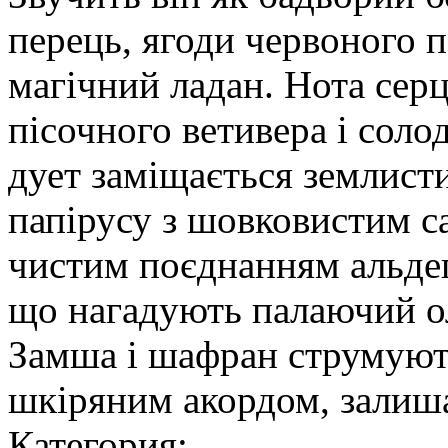
перець, ягоди червоного 
магічний ладан. Нота серц
пісочного ветивера і соло
дует заміщається землист
папірусу з шовковистим с
чистим поєднанням альдегі
що нагадують палаючий ол
Замша і шафран струмуют
шкіряним акордом, залиш
Категория: