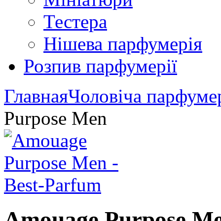
Тестера
Нішева парфумерія
Розпив парфумерії
Главная
Чоловіча парфуме
Purpose Men
Amouage Purpose M