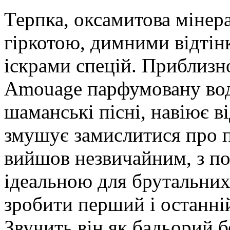
Терпка, оксамитова мінер
гіркотою, димними відтін
іскрами спецій. Приблизн
Amouage парфумовану воду
шаманські пісні, навіює в
змушує замислитися про 
вийшов незвичайним, з п
ідеальною для брутальних 
зробити перший і останні
Звучить він як бадьорий 