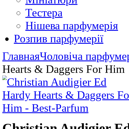
Тестера
Нішева парфумерія
Розпив парфумерії
Главная
Чоловіча парфуме
Hearts & Daggers For Him
Christian Audigier E