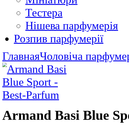
Тестера
Нішева парфумерія
Розпив парфумерії
Главная
Чоловіча парфуме
Armand Basi Blue Sp