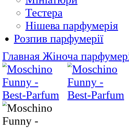
Тестера
Нішева парфумерія
Розпив парфумерії
Главная
Жіноча парфумер